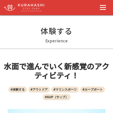
コ
ン
体験する
テ
ン
Experience
ツ
に
ス
キ
水面で進んでいく新感覚のアク
ッ
ティビティ！
プ
#体験する
#アウトドア
#マリンスポーツ
#カープボート
#SUP（サップ）